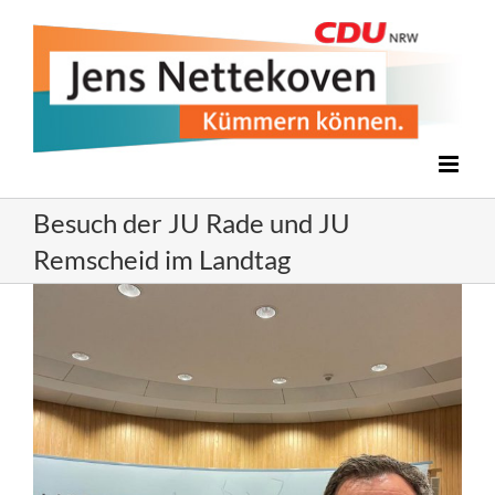
Zum
Inhalt
springen
Besuch der JU Rade und JU
Remscheid im Landtag
Zeige
grösseres
Bild