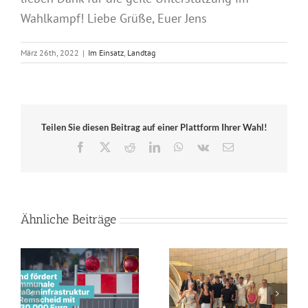
Wahlkampf! Liebe Grüße, Euer Jens
März 26th, 2022
|
Im Einsatz
,
Landtag
Teilen Sie diesen Beitrag auf einer Plattform Ihrer Wahl!
Facebook
X
Reddit
LinkedIn
WhatsApp
Vk
E-
Mail
Ähnliche Beiträge
Geopolitik-Kurs des
Land unterstützt
Leibniz-Gymnasiums
Innenstadtentwicklung