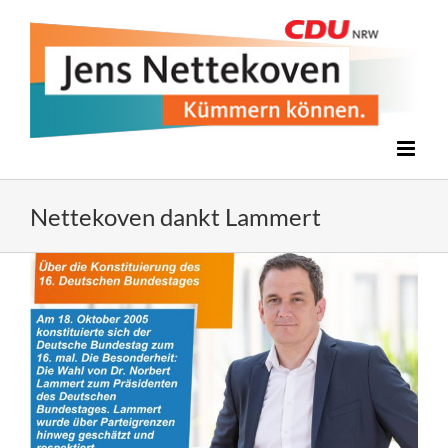
Zum
Inhalt
springen
Nettekoven dankt Lammert
Zeige
grösseres
Bild